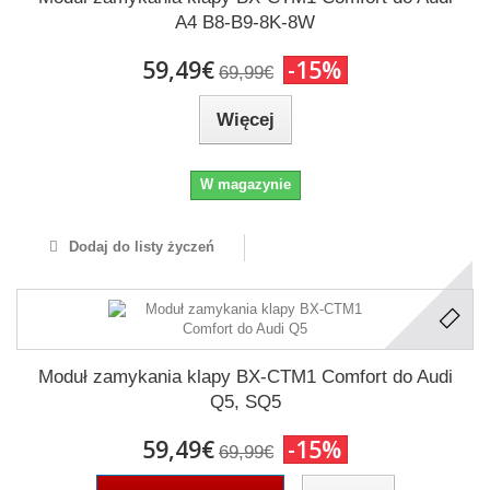
A4 B8-B9-8K-8W
59,49€
-15%
69,99€
Więcej
W magazynie
Dodaj do listy życzeń
Moduł zamykania klapy BX-CTM1 Comfort do Audi
Q5, SQ5
59,49€
-15%
69,99€