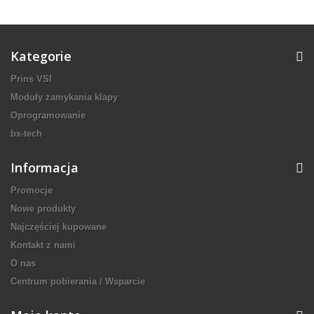
Kategorie
Prins VSI
Moduły zamykania klapy
Oprogramowanie
bx-tech
Informacja
Promocje
Nowe produkty
Najczęściej kupowane
Kontakt z nami
O nas
Centrum pobierania / Wsparcie