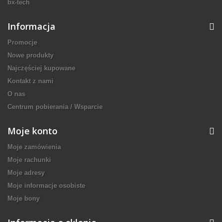
bx-tech
Informacja
Promocje
Nowe produkty
Najczęściej kupowane
Kontakt z nami
O nas
Centrum pobierania / Wsparcie
Moje konto
Moje zamówienia
Moje rachunki
Moje adresy
Moje informacje osobiste
Moje bony