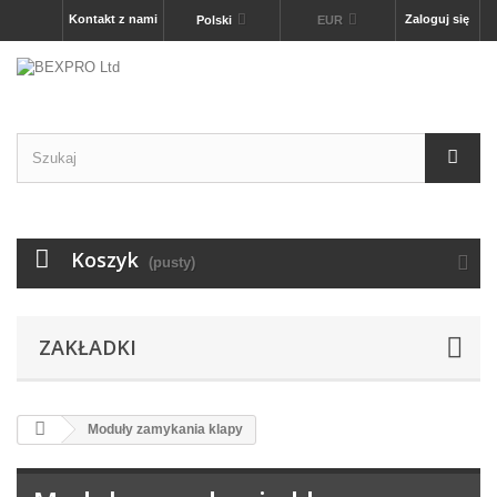
Kontakt z nami
Zaloguj się
Polski
EUR
Koszyk
(pusty)
ZAKŁADKI
Moduły zamykania klapy